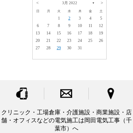
<
3月 2022
>
▼
日
月
火
水
木
金
土
1
2
5
2
3
6
3
4
7
1
2
3
4
5
12
8
9
10
13
9
10
14
11
6
7
8
9
10
11
12
15
16
19
16
17
20
17
18
21
13
14
15
16
17
18
19
22
23
26
23
24
27
24
25
28
20
21
22
23
24
25
26
29
30
30
27
28
29
30
31
クリニック・工場倉庫・介護施設・商業施設・店
舗・オフィスなどの電気施工は岡田電気工事（千
葉市）へ